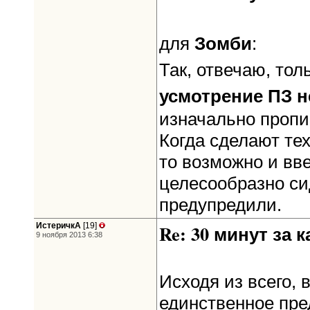
Зомби
для
:
Так, отвечаю, тол
усмотрение ПЗ н
изначально пропи
Когда сделают те
то возможно и вве
целесообразно си
предупредили.
ИстеричкА
[19]
Re: 30 минут за к
9 ноября 2013 6:38
Исходя из всего,
единственное пре