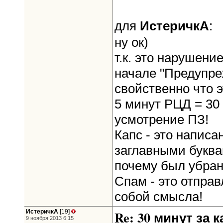
ИстеричкА
для
:
ну ок)
т.к. это нарушени
начале "Предупре
свойственно что 
5 минут РЦД = 3
усмотрение ПЗ!
Капс - это напис
заглавными буква
почему был убран
Спам - это отпра
собой смысла!
ИстеричкА
[19]
Re: 30 минут за к
9 ноября 2013 6:15