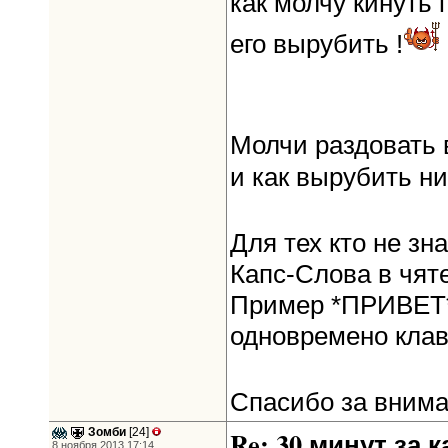
как молчу кинуть
его вырубить !
Молчи раздовать 
и как вырубить ни
Для тех кто не зна
Капс-Слова в чя
Пример *ПРИВЕТ* 
одновремено клави
Спасибо за вним
Зомби
[24]
Re: 30 минут за к
8 ноября 2013 17:14