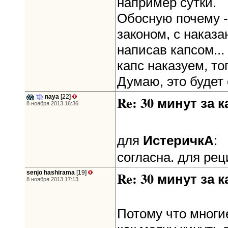
например сутки.
Обосную почему -
законом, с наказа
написав капсом...
капс наказуем, то
Думаю, это будет
naya
[22]
Re: 30 минут за к
8 ноября 2013 16:36
ИстеричкА
для
:
согласна. для ре
senjo hashirama
[19]
Re: 30 минут за к
8 ноября 2013 17:13
Потому что многие